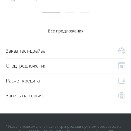
По
Все предложения
Заказ тест-драйва
Спецпредложения
Расчет кредита
Запись на сервис
¹ Указана максимальная цена перепродажи с учетом всех выгод на