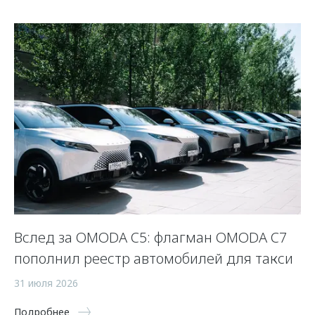
Вслед за OMODA C5: флагман OMODA C7
С
пополнил реестр автомобилей для такси
п
а
31 июля 2026
5 
Подробнее