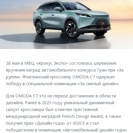
Страхование
Клиентская поддержка
Обратная связь
Кредитный калькулятор
O&J Автоклуб
Аксессуары
Клуб владельцев OMODA
Одежда и сувениры
Приложение O&J
Оригинальные аксессуары
Аксессуары
Запчасти
Одежда и сувениры
26 мая в МВЦ «Крокус Экспо» состоялась церемония
Трейд-ин
Оригинальные аксессуары
вручения наград автомобильного конкурса Гран-при «За
рулем». Флагманский кроссовер OMODA C7 одержал
Калькулятор трейд-ин
Запчасти
победу в специальной номинации «За смелый дизайн».
Для OMODA C7 это не первое достижение в области
дизайна. Ранее в 2025 году уникальный динамичный
силуэт кроссовера был отмечен престижной
международной наградой French Design Award, а также
получил приз «Дизайн года» от VOICE и стал
победителем в номинации «Автомобильный дизайн года»