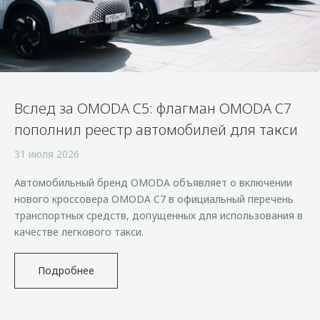
Страхование
Клиентская поддержка
Обратная связь
Кредитный калькулятор
O&J Автоклуб
Аксессуары
Клуб владельцев OMODA
Одежда и сувениры
Приложение O&J
Вслед за OMODA C5: флагман OMODA C7
Оригинальные аксессуары
Аксессуары
пополнил реестр автомобилей для такси
Запчасти
Одежда и сувениры
31 июля 2026
Трейд-ин
Оригинальные аксессуары
Автомобильный бренд OMODA объявляет о включении
Калькулятор трейд-ин
Запчасти
нового кроссовера OMODA C7 в официальный перечень
транспортных средств, допущенных для использования в
качестве легкового такси.
Подробнее