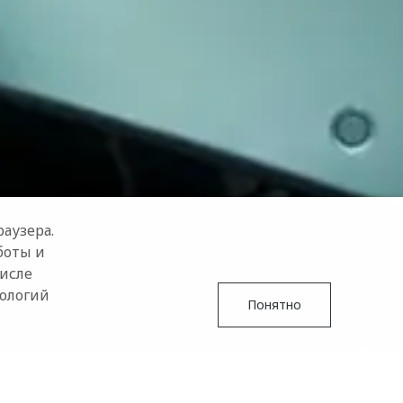
аузера.
боты и
числе
нологий
Понятно