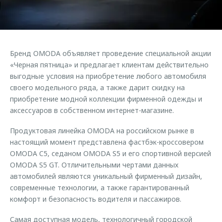
Страхование
Клиентская поддержка
Обратная связь
Кредитный калькулятор
O&J Автоклуб
Аксессуары
Клуб владельцев OMODA
Бренд OMODA объявляет проведение специальной акции
Одежда и сувениры
Приложение O&J
«Черная пятница» и предлагает клиентам действительно
Оригинальные аксессуары
выгодные условия на приобретение любого автомобиля
Аксессуары
своего модельного ряда, а также дарит скидку на
Запчасти
приобретение модной коллекции фирменной одежды и
Одежда и сувениры
аксессуаров в собственном интернет-магазине.
Трейд-ин
Оригинальные аксессуары
Калькулятор трейд-ин
Запчасти
Продуктовая линейка OMODA на российском рынке в
настоящий момент представлена фастбэк-кроссовером
OMODA C5, седаном OMODA S5 и его спортивной версией
OMODA S5 GT. Отличительными чертами данных
автомобилей являются уникальный фирменный дизайн,
современные технологии, а также гарантированный
комфорт и безопасность водителя и пассажиров.
Самая доступная модель, технологичный городской