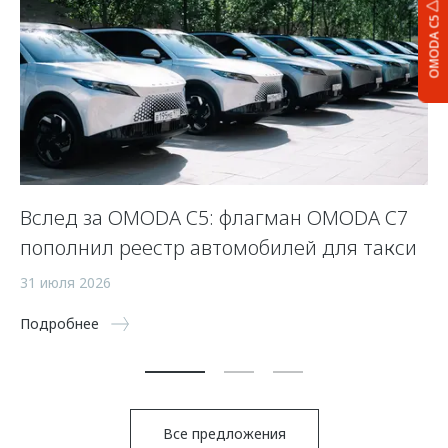
OMODA C5
Вслед за OMODA C5: флагман OMODA C7
С
пополнил реестр автомобилей для такси
п
а
31 июля 2026
5 
Подробнее
По
Все предложения